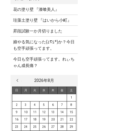
花の塗り壁 『漆喰美人』
珪藻土塗り壁 『はいから小町』
昇段試験一か月切りました
娘やる気になった(≧∇≦*)か？今日
も空手頑張ってます。
今日も空手頑張ってます。れぃち
ゃん成長痛？
« 3月
2026年8月
日
月
火
水
木
金
土
1
2
3
4
5
6
7
8
9
10
11
12
13
14
15
16
17
18
19
20
21
22
23
24
25
26
27
28
29