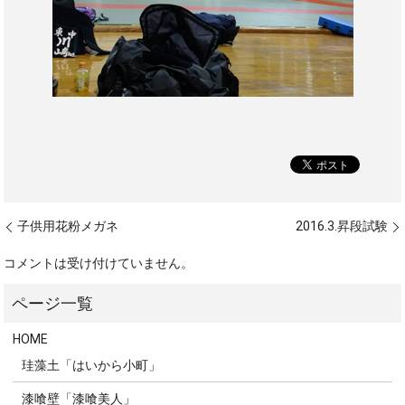
子供用花粉メガネ
2016.3.昇段試験
コメントは受け付けていません。
HOME
珪藻土「はいから小町」
漆喰壁「漆喰美人」