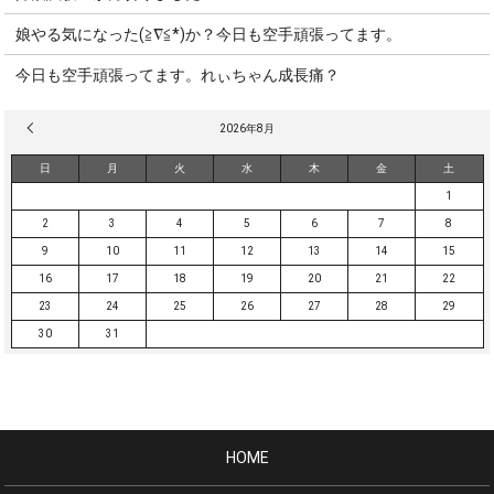
娘やる気になった(≧∇≦*)か？今日も空手頑張ってます。
今日も空手頑張ってます。れぃちゃん成長痛？
« 3月
2026年8月
日
月
火
水
木
金
土
1
2
3
4
5
6
7
8
9
10
11
12
13
14
15
16
17
18
19
20
21
22
23
24
25
26
27
28
29
30
31
HOME