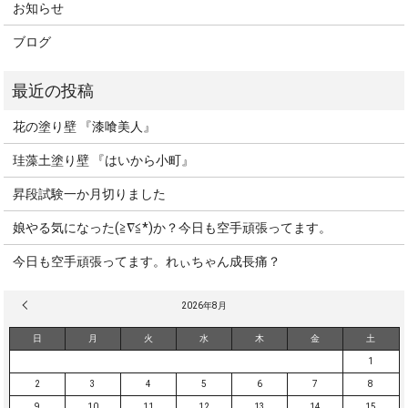
お知らせ
ブログ
花の塗り壁 『漆喰美人』
珪藻土塗り壁 『はいから小町』
昇段試験一か月切りました
娘やる気になった(≧∇≦*)か？今日も空手頑張ってます。
今日も空手頑張ってます。れぃちゃん成長痛？
« 3月
2026年8月
日
月
火
水
木
金
土
1
2
3
4
5
6
7
8
9
10
11
12
13
14
15