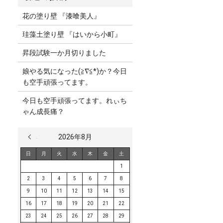
花の塗り壁 『漆喰美人』
珪藻土塗り壁 『はいから小町』
昇段試験一か月切りました
娘やる気になった(≧∇≦*)か？今日
も空手頑張ってます。
今日も空手頑張ってます。れぃち
ゃん成長痛？
« 3月
2026年8月
日
月
火
水
木
金
土
1
2
3
4
5
6
7
8
9
10
11
12
13
14
15
16
17
18
19
20
21
22
23
24
25
26
27
28
29