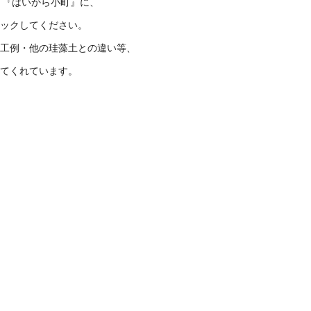
 『はいから小町』に、
ックしてください。
工例・他の珪藻土との違い等、
てくれています。