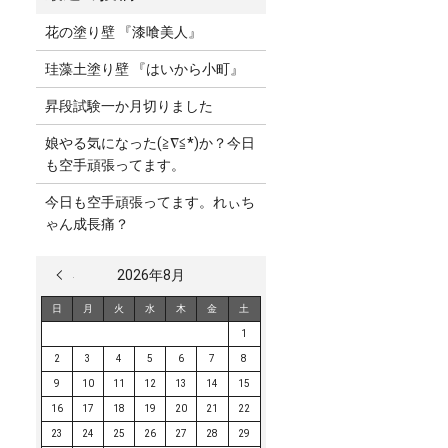
花の塗り壁 『漆喰美人』
珪藻土塗り壁 『はいから小町』
昇段試験一か月切りました
娘やる気になった(≧∇≦*)か？今日
も空手頑張ってます。
今日も空手頑張ってます。れぃち
ゃん成長痛？
« 3月
2026年8月
日
月
火
水
木
金
土
1
2
3
4
5
6
7
8
9
10
11
12
13
14
15
16
17
18
19
20
21
22
23
24
25
26
27
28
29