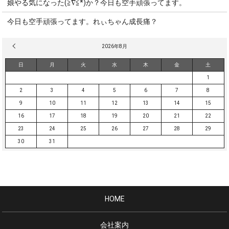
娘やる気になった(≧∇≦*)か？今日も空手頑張ってます。
今日も空手頑張ってます。れぃちゃん成長痛？
« 3月
2026年8月
日
月
火
水
木
金
土
1
2
3
4
5
6
7
8
9
10
11
12
13
14
15
16
17
18
19
20
21
22
23
24
25
26
27
28
29
30
31
HOME
会社案内